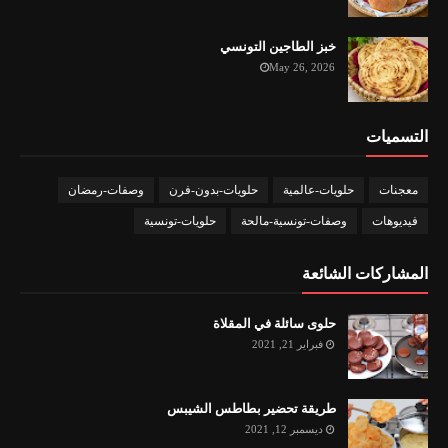
خبز الطاجين التونسي
May 26, 2026
التسميات
معجنات
حلويات-عالمية
حلويات-بدون-فرن
وصفات-رمضان
فيديوهات
وصفات-تونسية-مالحة
حلويات-تونسية
المشاركات الشائعة
حلوى سائلة في المقلاة
فبراير 21, 2021
طريقة تحضير بطاطس الشيبس
ديسمبر 12, 2021