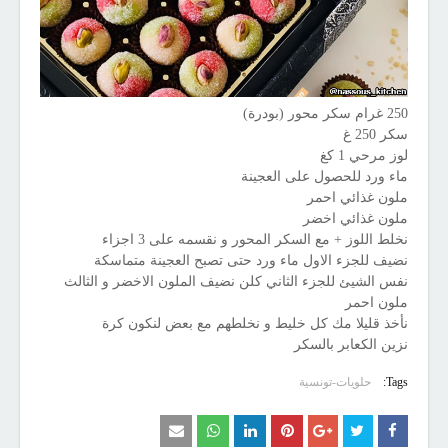
250 غرام سكر محور (بودرة)
سكر 250 غ
لوز مرحي 1 كغ
ماء ورد للحصول على العجينة
ملون غذائي احمر
ملون غذائي اخضر
نخلط اللوز + مع السكر المحور و نقسمه على 3 اجزاء
نضيف للجزء الاول ماء ورد حتى تصبح العجينة متماسكة
نفس الشيئ للجزء الثاني كلن نضيف الملون الاخضر و الثالث
ملون احمر
نأخذ قليلا مك كل خليط و نخلطهم مع بعض لنكون كرة
نزين الكعابر بالسكر
Tags:
حلويات-تونسية