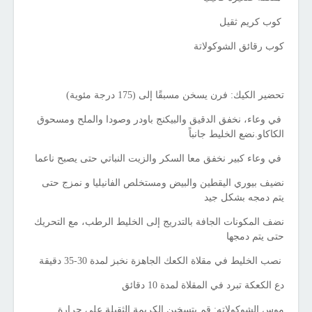
كوب كريم ثقيل
كوب رقائق الشوكولاتة
تحضير الكيك: فرن يسخن مسبقًا إلى (175 درجة مئوية)
في وعاء، نخفق الدقيق والبيكنج باودر وصودا والملح ومسحوق
الكاكاو.نضع الخليط جانباً
في وعاء كبير نخفق معا السكر والزيت النباتي حتى يصبح ناعما
نضيف بيوري اليقطين والبيض ومستخلص الفانيليا و نمزج حتى
يتم دمجه بشكل جيد
نضف المكونات الجافة بالتدريج إلى الخليط الرطب، مع التحريك
حتى يتم دمجها
نصب الخليط في مقلاة الكعك الجاهزة نخبز لمدة 30-35 دقيقة
دع الكعكة تبرد في المقلاة لمدة 10 دقائق
موس الشوكولاته: قم بتسخين الكريمة الثقيلة على حرارة