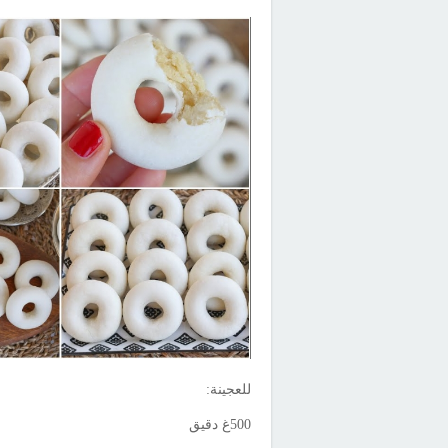
للعجينة:
500غ دقيق