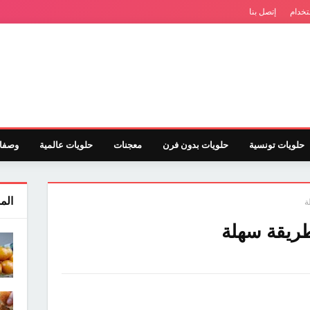
تخدام
إتصل بنا
حلويات تونسية
حلويات بدون فرن
معجنات
حلويات عالمية
وصفا
الم
ة
طريقة سهلة