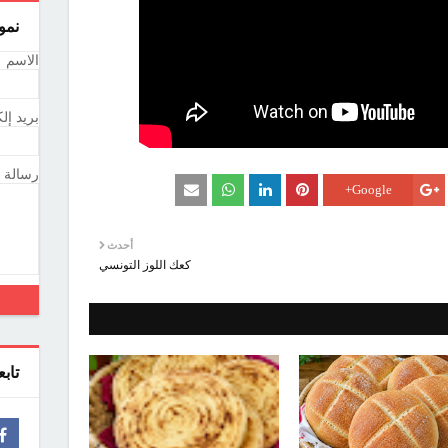
نمو
الاسم
بريد إل
رسالة
Google+
أحدث
كعك اللوز التونسي
تاب