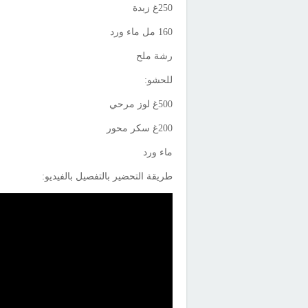
250غ زبدة
160 مل ماء ورد
رشة ملح
للحشو:
500غ لوز مرحي
200غ سكر محور
ماء ورد
طريقة التحضير بالتفصيل بالفيديو: