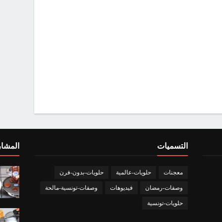
التسميات
المشار
معجنات
حلويات-عالمية
حلويات-بدون-فرن
وصفات-رمضان
فيديوهات
وصفات-تونسية-مالحة
حلويات-تونسية