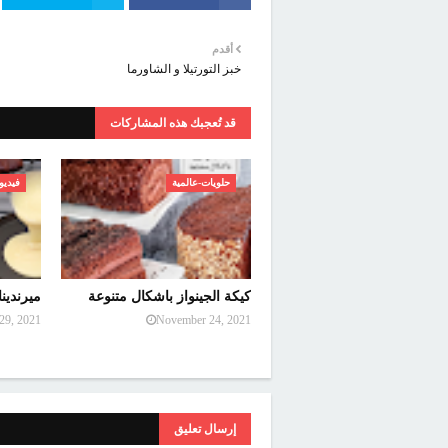
أقدم
خبز التورتيلا و الشاورما
قد تُعجبك هذه المشاركات
حلويات-عالمية
فيديو
كيكة الجينواز باشكال متنوعة
ميرندينا
29, 2021
November 24, 2021
إرسال تعليق