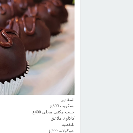
المقادير:
بسكويت 300غ
حليب مكثف محلى 400غ
كاكاو 3 ملاعق
للتغطية:
شوكولاته 200غ