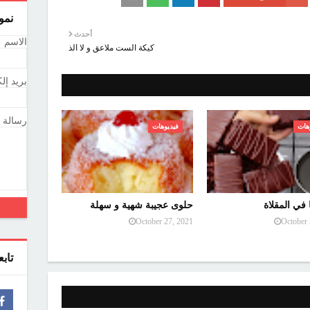
نمو
أحدث
الاسم
كيكة الست ملاعق و لا الذ
بريد إل
رسالة
هات
فيديوهات
 في المقلاة
حلوى عجيبة شهية و سهلة
October 27, 2021
October 
تاب