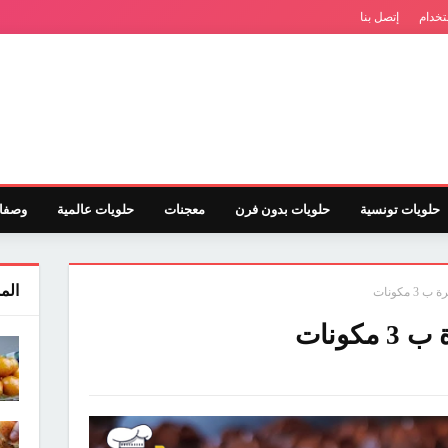
تخدام
إتصل بنا
حلويات تونسية
حلويات بدون فرن
معجنات
حلويات عالمية
وصفا
الم
 مكونات
كونات