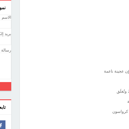
نمو
الاسم
بريد إل
رسالة
ّن عجينة ناعمة
وتُغلَق
ة
تاب
ل كرواسون