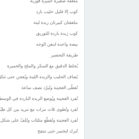
ملعقة صغيرة خميرة فورية
كوب إلا قليل حليب بارد
ملعقتان كبيرتان زبدة لينة
كوب زبدة باردة للتوريق
بيضة واحدة لدهن الوجه
طريقة التحضير
يُخلط الدقيق مع السكر والملح والخميرة
يُضاف الحليب والزبدة اللينة ويُعجن حتى تتكو
تُغطّى العجينة وتُبرّد نصف ساعة
تُفرد العجينة ويُوضع الزبدة الباردة في الوسط 
تُفرد وتُطوى ثلاث مرات مع تبريد بين كل طيّ
تُفرد العجينة وتُقطّع مثلثات وتُلفّ على شك
تُترك لتختمر حتى تنتفخ