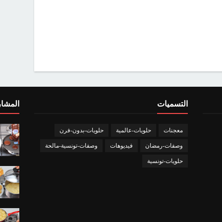
التسميات
المشار
معجنات
حلويات-عالمية
حلويات-بدون-فرن
وصفات-رمضان
فيديوهات
وصفات-تونسية-مالحة
حلويات-تونسية