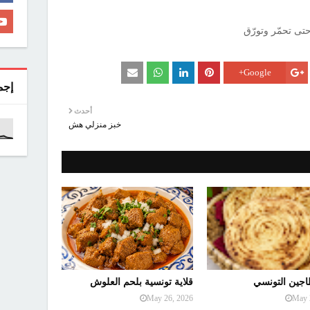
Google+
إجم
أحدث
خبز منزلي هش
اجين التونسي
قلاية تونسية بلحم العلوش
May 26, 2026
May 