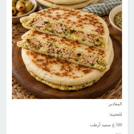
المقادير:
للعجينة:
500 غ سميد أرطب