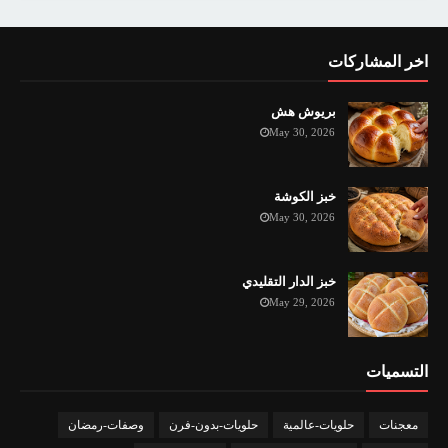
اخر المشاركات
بريوش هش
May 30, 2026
خبز الكوشة
May 30, 2026
خبز الدار التقليدي
May 29, 2026
التسميات
معجنات
حلويات-عالمية
حلويات-بدون-فرن
وصفات-رمضان