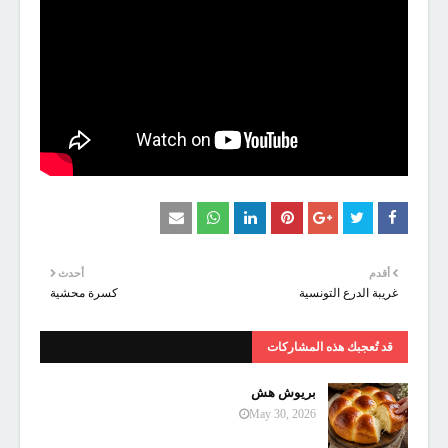
أقدم
أحدث
غريبة الدرع التونسية
كسرة محشية
قد تُعجبك هذه المشاركات
بريوش هش
May 30, 2026