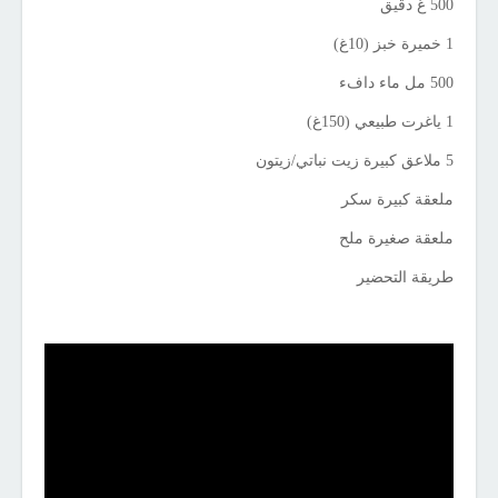
500 غ دقيق
1 خميرة خبز (10غ)
500 مل ماء دافء
1 ياغرت طبيعي (150غ)
5 ملاعق كبيرة زيت نباتي/زيتون
ملعقة كبيرة سكر
ملعقة صغيرة ملح
طريقة التحضير