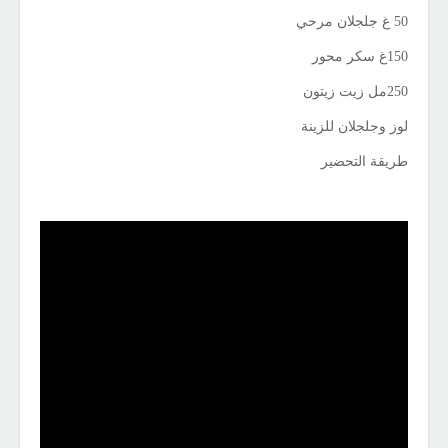
50 غ جلجلان مرحي
150غ سكر محور
250مل زيت زيتون
لوز وجلجلان للزينة
طريقة التحضير