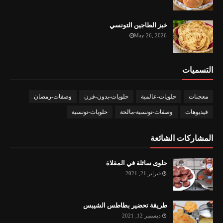
خبز الطاجين التونسي
May 26, 2026
التسميات
معجنات
حلويات-عالمية
حلويات-بدون-فرن
وصفات-رمضان
فيديوهات
وصفات-تونسية-مالحة
حلويات-تونسية
المشاركات الشائعة
حلوى سائلة في المقلاة
فبراير 21, 2021
طريقة تحضير بطاطس الشيبس
ديسمبر 12, 2021