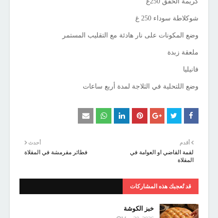
كريمة الخفق 250غ
شوكلاطة سوداء 250 غ
وضع المكونات على نار هادئة مع التقليب المستمر
ملعقة زبدة
فانيليا
وضع اللتحلية في الثلاجة لمدة أربع ساعات
أقدم
أحدث
لقمة القاضي او العوامة في
فطائر مقرمشة في المقلاة
المقلاة
قد تُعجبك هذه المشاركات
خبز الكوشة