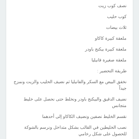
نصف كوب زيت
كوب حليب
ثلاث بيضات
ملعقة كبيرة كاكاو
ملعقة كبيرة بيكنج باودر
ملعقة صغيرة فانيليا
طريقة التحضير :
نخفق البيض مع السكر والفانيليا ثم نضيف الحليب والزيت ونمزج
جيداً
نضيف الدقيق والبيكنج باودر ونخلط حتى نحصل على خليط
متجانس
نقسم الخليط نصفين ونضيف الكاكاو إلى أحدهما
نصب الخليطين في القالب بشكل متداخل ونرسم بالشوكة
للحصول على شكل رخامي